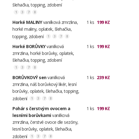
šlehačka, topping, zdobení
1
3
7
8
Horké MALINY
vanilková zmrzlina,
1 ks
199 Kč
horké maliny, oplatek, šlehačka,
topping, zdobení
1
3
7
8
Horké BORŮVKY
vanilková
1 ks
199 Kč
zmrzlina, horké borůvky, oplatek,
šlehačka, topping, zdobení
1
3
7
8
BORŮVKOVÝ sen
vanilková
1 ks
239 Kč
zmrzlina, náš borůvkový likér, lesní
borůvky, oplatek, šlehačka, topping,
zdobení
1
3
7
8
Pohár s čerstvým ovocem a
1 ks
199 Kč
lesními borůvkami
vanilková
zmrzlina, čerstvé ovoce dle sezóny,
lesní borůvky, oplatek, šlehačka,
zdobení
1
3
7
8