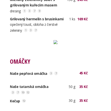
grilovaným kuřecím masem
dresing
1
3
7
9
Grilovaný hermelín s brusinkami
1 ks
169 Kč
opečený toust, obloha z čerstvé
zeleniny
1
3
7
OMÁČKY
45 Kč
Naše pepřová omáčka
3
7
Naše tatarská omáčka
50 g
35 Kč
3
7
10
12
30 g
35 Kč
Kečup
12