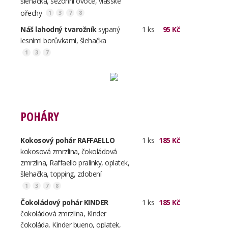
šlehačka, sezonní ovoce, vlašské
ořechy
1
3
7
8
Náš lahodný tvarožník
sypaný
1 ks
95 Kč
lesními borůvkami, šlehačka
1
3
7
POHÁRY
Kokosový pohár RAFFAELLO
1 ks
185 Kč
kokosová zmrzlina, čokoládová
zmrzlina, Raffaello pralinky, oplatek,
šlehačka, topping, zdobení
1
3
7
8
Čokoládový pohár KINDER
1 ks
185 Kč
čokoládová zmrzlina, Kinder
čokoláda, Kinder bueno, oplatek,