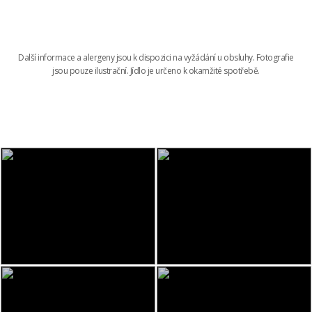
Další informace a alergeny jsou k dispozici na vyžádání u obsluhy. Fotografie
jsou pouze ilustrační. Jídlo je určeno k okamžité spotřebě.