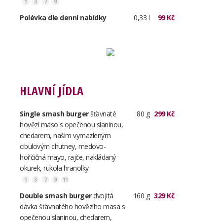
1
3
7
9
Polévka dle denní nabídky
0,33 l
99 Kč
HLAVNÍ JÍDLA
Single smash burger
šťavnaté
80 g
299 Kč
hovězí maso s opečenou slaninou,
chedarem, našim vymazleným
cibulovým chutney, medovo-
hořčičná mayo, rajče, nakládaný
okurek, rukola hranolky
1
3
7
9
11
Double smash burger
dvojitá
160 g
329 Kč
dávka šťavnatého hovězího masa s
opečenou slaninou, chedarem,