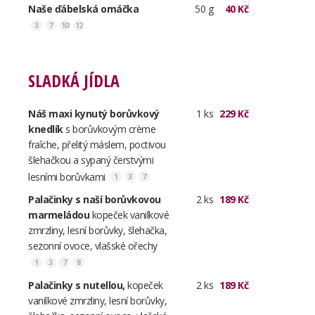
Naše ďábelská omáčka
50 g
40 Kč
3
7
10
12
SLADKÁ JÍDLA
Náš maxi kynutý borůvkový
1 ks
229 Kč
knedlík
s borůvkovým crème
fraîche, přelitý máslem, poctivou
šlehačkou a sypaný čerstvými
lesními borůvkami
1
3
7
Palačinky s naší borůvkovou
2 ks
189 Kč
marmeládou
kopeček vanilkové
zmrzliny, lesní borůvky, šlehačka,
sezonní ovoce, vlašské ořechy
1
3
7
8
Palačinky s nutellou,
kopeček
2 ks
189 Kč
vanilkové zmrzliny, lesní borůvky,