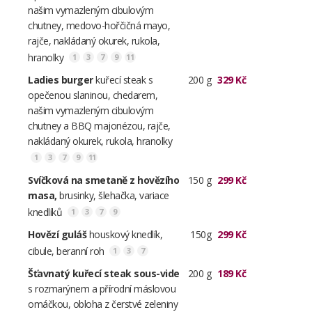
našim vymazleným cibulovým
chutney, medovo-hořčičná mayo,
rajče, nakládaný okurek, rukola,
hranolky
1
3
7
9
11
Ladies burger
kuřecí steak s
200 g
329 Kč
opečenou slaninou, chedarem,
našim vymazleným cibulovým
chutney a BBQ majonézou, rajče,
nakládaný okurek, rukola, hranolky
1
3
7
9
11
Svíčková na smetaně z hovězího
150 g
299 Kč
masa,
brusinky, šlehačka, variace
knedlíků
1
3
7
9
Hovězí guláš
houskový knedlík,
150g
299 Kč
cibule, beranní roh
1
3
7
Šťavnatý kuřecí steak sous-vide
200 g
189 Kč
s rozmarýnem a přírodní máslovou
omáčkou, obloha z čerstvé zeleniny