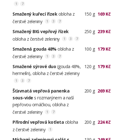
1
7
Smažený kuřecí řízek
obloha z
150 g
169 Kč
čerstvé zeleniny
1
3
7
Smažený BIG vepřový řízek
250 g
239 Kč
obloha z čerstvé zeleniny
1
3
7
Smažená gouda 48%
obloha z
100 g
179 Kč
čerstvé zeleniny
1
3
7
Smažené sýrové duo
(gouda 48%,
120 g
179 Kč
hermelín), obloha z čerstvé zeleniny
1
3
7
Šťavnatá vepřová panenka
200 g
269 Kč
sous-vide
s rozmarýnem a naší
pepřovou omáčkou, obloha z
čerstvé zeleniny
1
7
Přírodní vepřová kotleta
obloha
200 g
224 Kč
z čerstvé zeleniny
1
Míchaný zeleninový salát s
130 g
249 Kč