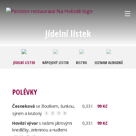
O nás
Jídelní lístek
Restaurace
Penzion
JÍDELNÍ LÍSTEK
NÁPOJOVÝ LÍSTEK
BISTRO
SEZNAM ALERGENŮ
Galerie
POLÉVKY
Kontakt
Česneková
se žloutkem, šunkou,
0,33 l
99 Kč
Košík:
0,00 Kč
sýrem a krutony
1
3
7
9
+420 608 883 524
Hovězí vývar
s našimi játrovými
0,33 l
99 Kč
knedlíčky, zeleninou a nudlemi