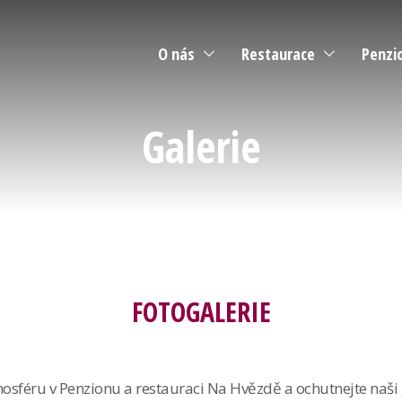
O nás
Restaurace
Penzi
Akce
Jídelní lístek
Apar
Galerie
Turistické okruhy kolem Hvězdy
Nápojový lístek
Rezer
Parkování Na Hvězdě - Praděd
Bistro
Seznam alergenů
FOTOGALERIE
osféru v Penzionu a restauraci Na Hvězdě a ochutnejte naši