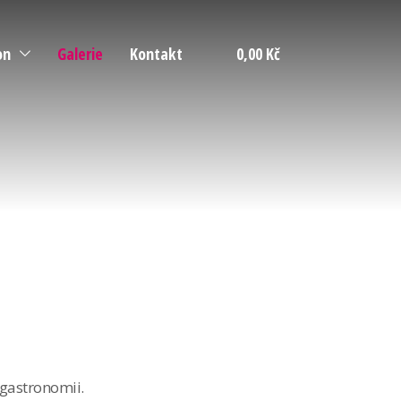
on
Galerie
Kontakt
0,00 Kč
tmán
vace
 gastronomii.